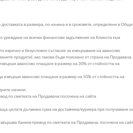
о доставката в размера, по начина и в сроковете, определени в Общи
ото уреждане на всички финансови задължения на Клиента към
то изрично и безусловно съгласие за извършване на авансово
ните продукти), ако такова бъде поискано от страна на Продавача.
 извърши авансово плащане в размер на 30% от стойността на
да извърши авансово плащане в размер на 50% от стойността на
дните начини:
евод по сметката на Продавача посочена на сайта
плаща цялата дължима сума на доставчика/куриера при получаване н
 извършва банков превод по сметката на Продавача, посочена на сай