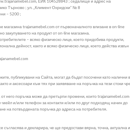
.trajanamebel.com, ЕИК 104528843 ; седалище и адрес на
лико Търново ; ул. „Климент Охридски” № 8
ни – 5200 ;
ine магазина trajanamebel.com от първоначалното влизане в on-line
но закупуването на продукт от on-line магазина.
потребителите – всяко физическо лице, което придобива продукти,
онална дейност, както и всяко физическо лице, което действа извън
rajanamebel.com
оките, публикувани на Сайта, могат да бъдат посочени като налични 
както и аксесоари към тях при заявяване на поръчка на тези стоки чр
 от него поръчка може да претърпи промени, които trajanamebel.com
-мейл и/или телефон за контакти и/или по друг подходящ начин до
не на потвърдената поръчка до адреса на потребителя.
 се съгласява и декларира, че ще предостави вярна, точна, актуална 