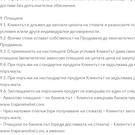
достави без допълнителни обяснения.
9. Плащане
9.1. Клиентът е длъжен да заплати цената на стоките и разноските п
условия и/или други индивидуални договорености.
9.2. Всички стоки остават собственост на Продавача до окончателн
Продавача.
9.3. С приемането на настоящите Общи условия Клиентът дава свое
плащане (включително авансово плащане на цялата цена на закупува
9.4. При поръчки на стандартни продукти Клиентът се задължава да
поръчката.
9.5. При поръчки на нестандартни продукти Клиентът се задължава 
поръчката.
9.6. Заплащането на поръчания продукт се извършва по един от сле
– Авансово плащане – по банков път – Клиента извършва банков пр
www.trajanamebel.com.
– Чрез наложен платеж (при получаване на стоката) – Клиентът за
поръчката;
– Плащане по банков път (преди доставката на стоката) – Клиентът
www.trajanamebel.com, а именно: