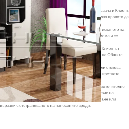
 разпоредби, които уреждат отношенията между Продавача и Клиент
 на Продавача – trajanamebel.com. Продавачът си запазва правото да
и – www.trajanamebel.com
ват регистрация на сайта www.trajanamebel.com. С натискането на
janamebel.com , Потребителят се съгласява, изцяло приема и се
.com електронна форма за поръчка (заявка) на продукт, Клиентът
спазва. При спор чия е волята за обвързване с текста на Общите
ената на заявения за закупуване продукт.
ор, в приемо-предавателен протокол, във фактура и/или стокова
Общи условия. Тези условия имат действие само за конкретната
словия.
а всички рискове от използването на on-line магазина, включително
циално вредно съдържание и др. В случай, че в следствие на
 за които е необходим ремонт или поправка на оборудване или
вързани с отстраняването на нанесените вреди.