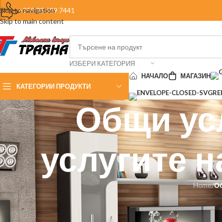
Skip to navigation
+359 88 599 7441
Skip to main content
ИЗБЕРИ КАТЕГОРИЯ
НАЧАЛО
МАГАЗИН
КАТЕГОРИИ ПРОДУКТИ
Общи ус
услугите 
Home
/
Об
• ВНИМАНИЕ! Внимателно прочетете тези Общи условия, преди да из
• Ако използвате този уеб сайт се счита, че приемате и сте съгласн
• Ако НЕ ПРИЕМАТЕ тези условия, не използвайте този уеб сайт!