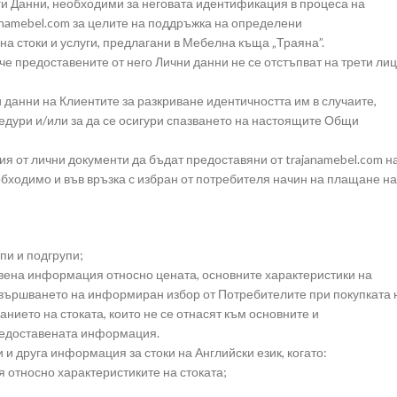
ги Данни, необходими за неговата идентификация в процеса на
janamebel.com за целите на поддръжка на определени
на стоки и услуги, предлагани в Мебелна къща „Траяна”.
 че предоставените от него Лични данни не се отстъпват на трети ли
и данни на Клиентите за разкриване идентичността им в случаите,
едури и/или за да се осигури спазването на настоящите Общи
пия от лични документи да бъдат предоставяни от trajanamebel.com н
бходимо и във връзка с избран от потребителя начин на плащане на
пи и подгрупи;
тавена информация относно цената, основните характеристики на
вършването на информиран избор от Потребителите при покупката 
анието на стоката, които не се отнасят към основните и
предоставената информация.
и и друга информация за стоки на Английски език, когато:
 относно характеристиките на стоката;