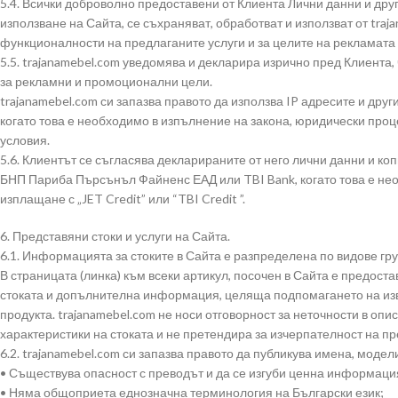
5.4. Всички доброволно предоставени от Клиента Лични данни и дру
използване на Сайта, се съхраняват, обработват и използват от tra
функционалности на предлаганите услуги и за целите на рекламата 
5.5. trajanamebel.com уведомява и декларира изрично пред Клиента,
за рекламни и промоционални цели.
trajanamebel.com си запазва правото да използва IP адресите и друг
когато това е необходимо в изпълнение на закона, юридически проц
условия.
5.6. Клиентът се съгласява декларираните от него лични данни и ко
БНП Париба Пърсънъл Файненс ЕАД или TBI Bank, когато това е нео
изплащане с „JET Credit” или “TBI Credit ”.
6. Представяни стоки и услуги на Сайта.
6.1. Информацията за стоките в Сайта е разпределена по видове гру
В страницата (линка) към всеки артикул, посочен в Сайта е предос
стоката и допълнителна информация, целяща подпомагането на из
продукта. trajanamebel.com не носи отговорност за неточности в опис
характеристики на стоката и не претендира за изчерпателност на 
6.2. trajanamebel.com си запазва правото да публикува имена, модел
• Съществува опасност с преводът и да се изгуби ценна информация
• Няма общоприета еднозначна терминология на Български език;