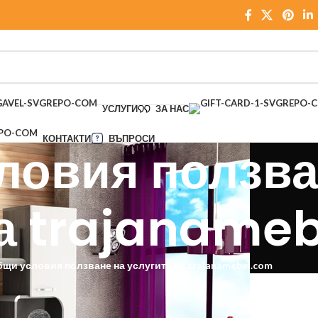
УСЛУГИ
ЗА НАС
КОНТАКТИ
ВЪПРОСИ
ловия ползва
на trajaname
щи условия ползване на услугите на trajanamebel.com
ползвате този уеб сайт.
и с посочените Общи условия.