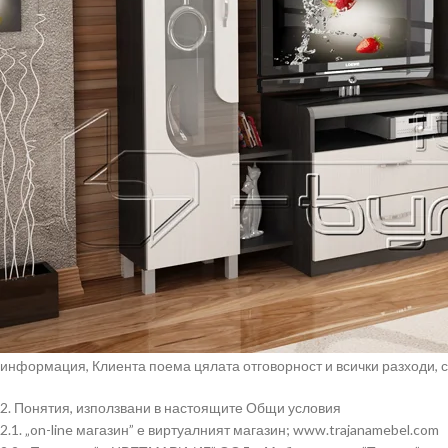
1.Общи положения
1.1. Настоящите общи условия представляват отнапред установени
по договор за продажба, сключен чрез on-line магазина, собственост
променя Общите условия, като своевременно ги публикува в сайта с
1.2. Тези общи условия обвързват всички потребители, които извърш
всеки един обект, линк или бутон, разположени на страниците на tra
задължава да спазва настоящите Общи условия.
1.3.С попълването на достъпната в on-line магазина – .trajanamebel
изразява съгласие с настоящите Общи условия и се задължава да ги 
условия, за страна по договора се счита лицето, което е заплатило ц
1.4.Страните могат в писмен договор, в приложение към такъв догов
разписка да уговарят помежду си условия, различни от настоящите 
продажба и заменят съответните разпоредби от настоящите Общи у
1.5.Всяко лице, ползващо on-line магазина – .trajanamebel.com, поем
рисковете, свързани с технически неизправности на магазина, потен
използването на този Сайт или материали от него възникнат вреди,
информация, Клиента поема цялата отговорност и всички разходи, с
2. Понятия, използвани в настоящите Общи условия
2.1. „on-line магазин” е виртуалният магазин; www.trajanamebel.com