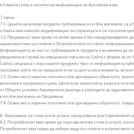
• Самата стока е носител на информация на Английски език
7. Цени
7.1. Цените на всички продукти, публикувани в on-line магазина, са 
стоката има няколко модификации, на страницата и са посочени цен
7.2. Продавачът има право по всяко време и без предупреждение да 
характеристики на стоките и Потребителите се считат информирани 
Информацията за част от публикуваните продукти е възможно да не 
уведомени в случай на извършена поръчка на Сайта с форма за on-l
Сайта, свързана с поръчаните продукти. Част от информацията публи
програми, които не се предлагат и не са достъпни в момента, за кое
7.3. Освен ако е изрично посочено или договорено обратното, транс
включени в продажната цена. Цената на транспорта, разноса по ета
от Общите условия. Куриерските разходи и разходите за задължите
в on-line магазина на Продавача.
7.4. Освен ако е изрично посочено или договорено обратното, товар
8. Закупуване на стока и/или услуга, представена във trajanamebel.c
8.1. Потребителят има право да поръчва всички стоки и услуги, пос
Потребителят има право да избере вида на стоките и количеството и