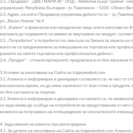
2.2. „Продавач”- „ЦВЕТМАРИ-ИГ” ООД – Мебелна къща”Траяна”- www
управление: Република България ; гр. Павликени – 5200 ; Област Ве
2.3. Адрес, на който Продавача упражнява дейността си – гр. Павлике
ул. „Васил Левски” № 4
2.4. „Клиент” е физическо или юридическо лице, което използва on-l
магазина до подаването на заявка за закупуване на продукт, съответ
2.5. „Потребител” е потребител по смисъла на Закона за зашита на 
които не са предназначени за извършване на търговска или професи
рамките на своята търговска или професионална дейност.
2.6. „Продукт” – стоките/артикулите, предлагани в on-line магазина t
3.Условия за използване на Сайта на trajanamebel.com
3.1. Клиента е информиран и декларира съгласието си, че част от ст
магазинната мрежа, но да няма наличност от тези стоки и продукти, 
on-line системата за покупки.
3.2. Клиента е информиран и декларира съгласието си, че заявената
се задължава да съобщи на потребителя на предоставения от него е
момента на получаване на потвърждение за окончателното изпраща
4. Задължения на клиента при регистриране
4.1. За целите на използване на Сайта на trajanamebel.com, Клиента