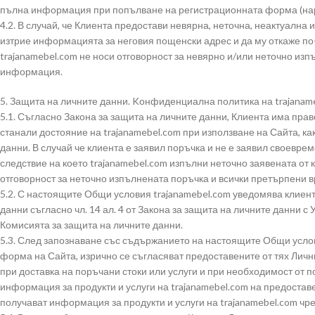
пълна информация при попълване на регистрационната форма (нар
4.2. В случай, че Клиента предостави невярна, неточна, неактуална
изтрие информацията за неговия пощенски адрес и да му откаже по-н
trajanamebel.com не носи отговорност за невярно и/или неточно изп
информация.
5. Защита на личните данни. Kонфиденциална политика на trajanam
5.1. Съгласно Закона за защита на личните данни, Клиента има право
станали достояние на trajanamebel.com при използване на Сайта, ка
данни. В случай че клиента е заявил поръчка и не е заявил своевр
следствие на което trajanamebel.com изпълни неточно заявената от к
отговорност за неточно изпълнената поръчка и всички претърпени вр
5.2. С настоящите Общи условия trajanamebel.com уведомява клиент
данни съгласно чл. 14 ал. 4 от Закона за защита на личните данни 
Комисията за защита на личните данни.
5.3. След запознаване със съдържанието на настоящите Общи усло
форма на Сайта, изрично се съгласяват предоставените от тях Личн
при доставка на поръчани стоки или услуги и при необходимост от п
информация за продукти и услуги на trajanamebel.com на предоставе
получават информация за продукти и услуги на trajanamebel.com чре