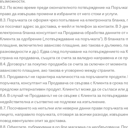
възможности.
8.2. По всяко време преди окончателното потвърждение на Поръчкат
право да извършва промени в избраните от него стоки и услуги.
8.3. Поръчката се оформя чрез попълване на електронната бланка, 
се посочват адрес за доставка, e-мейл и телефон за контакти. В 3-
електронна бланка консултант на Продавача обработва данните от н
Клиента за одобрение („потвърждаване на поръчката”). В бланката-п
плащане, включително авансово плащане, ако такова е дължимо, па
разновидности и др.). Едва след получаване на потвърждението на 
страна на продавача, същата се счита за валидно направена и се п
8.4. Договорът за покупко-продажба се счита за сключен от момента
авансовото плащане, ако такова е уговорено между страните.
8.5. Продавачът не гарантира наличността на поръчаните продукти. 
поръчката, консултант на Продавача се свързва с Клиента в срока по 
предложи алтернативен продукт. Клиентът може да се съгласи или д
8.6. В случай че Продавачът не се свърже с Клиента за потвърждаване
недействителна и съответно не подлежи на изпълнение.
8.7. Посочването на непълни или неверни данни прави поръчката не
лицето, направило поръчката, отговаря за всички разходи, извършен
повод евентуален опит за доставка.
8.8. Офертите, публикувани в on-line магазина са необвързващи. Пр