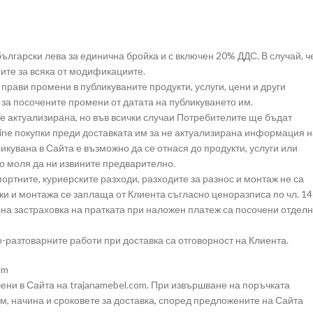
в български лева за единична бройка и с включен 20% ДДС. В случай, ч
ите за всяка от модификациите.
прави промени в публикуваните продукти, услуги, цени и други
за посочените промени от датата на публикуването им.
е актуализирана, но във всички случаи Потребителите ще бъдат
ine покупки преди доставката им за не актуализирана информация н
кувана в Сайта е възможно да се отнася до продукти, услуги или
то моля да ни извините предварително.
портните, куриерските разходи, разходите за разнос и монтаж не са
жи и монтажа се заплаща от Клиента съгласно ценоразписа по чл. 14
лна застраховка на пратката при наложен платеж са посочени отдел
о-разтоварните работи при доставка са отговорност на Клиента.
om
очени в Сайта на trajanamebel.com. При извършване на поръчката
м, начина и сроковете за доставка, според предложените на Сайта