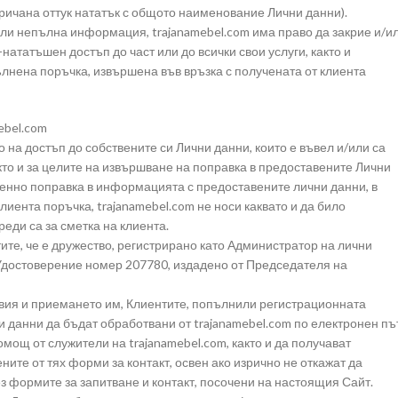
ичана оттук нататък с общото наименование Лични данни).
 или непълна информация, trajanamebel.com има право да закрие и/и
ататъшен достъп до част или до всички свои услуги, както и
ълнена поръчка, извършена във връзка с получената от клиента
ebel.com
 на достъп до собствените си Лични данни, които е въвел и/или са
кто и за целите на извършване на поправка в предоставените Лични
еменно поправка в информацията с предоставените лични данни, в
лиента поръчка, trajanamebel.com не носи каквато и да било
еди са за сметка на клиента.
ите, че е дружество, регистрирано като Администратор на лични
с Удостоверение номер 207780, издадено от Председателя на
вия и приемането им, Клиентите, попълнили регистрационната
и данни да бъдат обработвани от trajanamebel.com по електронен пъ
омощ от служители на trajanamebel.com, както и да получават
ните от тях форми за контакт, освен ако изрично не откажат да
з формите за запитване и контакт, посочени на настоящия Сайт.