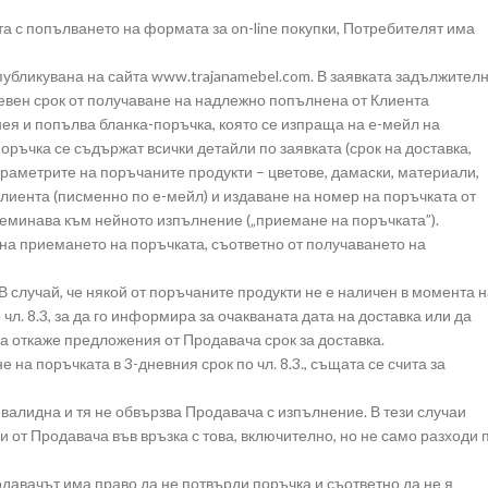
а с попълването на формата за on-line покупки, Потребителят има
публикувана на сайта www.trajanamebel.com. В заявката задължител
дневен срок от получаване на надлежно попълнена от Клиента
ея и попълва бланка-поръчка, която се изпраща на e-мейл на
оръчка се съдържат всички детайли по заявката (срок на доставка,
раметрите на поръчаните продукти – цветове, дамаски, материали,
Клиента (писменно по е-мейл) и издаване на номер на поръчката от
реминава към нейното изпълнение („приемане на поръчката”).
 на приемането на поръчката, съответно от получаването на
В случай, че някой от поръчаните продукти не е наличен в момента 
чл. 8.3, за да го информира за очакваната дата на доставка или да
а откаже предложения от Продавача срок за доставка.
 на поръчката в 3-дневния срок по чл. 8.3., същата се счита за
валидна и тя не обвързва Продавача с изпълнение. В тези случаи
и от Продавача във връзка с това, включително, но не само разходи 
одавачът има право да не потвърди поръчка и съответно да не я