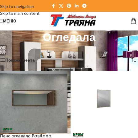
Skip to navigation
Skip to main content
МЕНЮ
Огледала
Начало
/
Антрета
/
Огледала
Показване на 1–12 от 13 резултата
Покажи лента
Пано огледало Positano