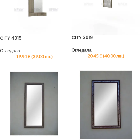
CITY 3019
CITY 4015
Огледала
Огледала
20.45
€
(
40.00
лв.
)
19.94
€
(
39.00
лв.
)