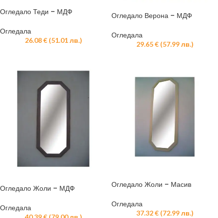
Огледало Теди – МДФ
Огледало Верона – МДФ
Огледала
Огледала
26.08
€
(
51.01
лв.
)
29.65
€
(
57.99
лв.
)
Огледало Жоли – Масив
Огледало Жоли – МДФ
Огледала
Огледала
37.32
€
(
72.99
лв.
)
40.39
€
(
79.00
лв.
)