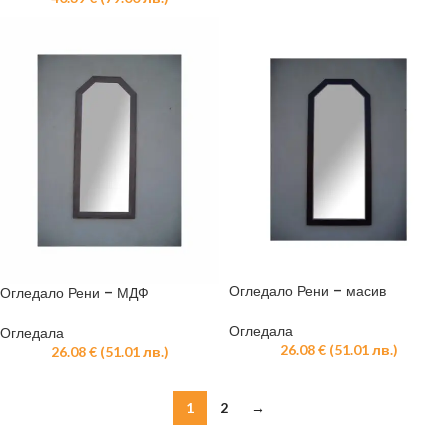
Огледало Рени – масив
Огледало Рени – МДФ
Огледала
Огледала
26.08
€
(
51.01
лв.
)
26.08
€
(
51.01
лв.
)
1
2
→