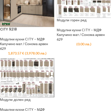
Модули горен ред
CITY 9218
Модулни кухни CITY – МДФ
Капучино мат / Сонома арвен
Модулни кухни CITY – МДФ
629
Капучино мат / Сонома арвен
(
0.00
лв.
)
629
1,873.57
€
(
3,978.00
лв.
)
Модули долен ред
Модулни кухни CITY – МДФ