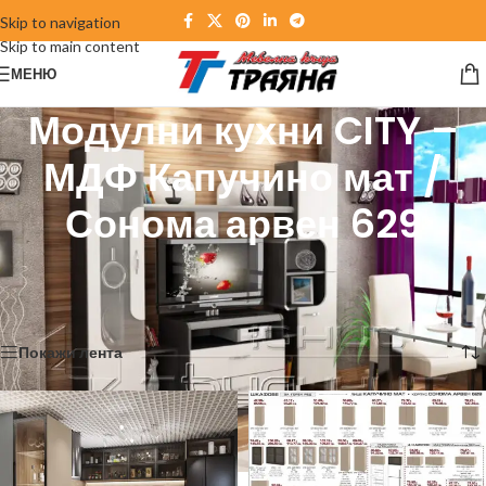
Skip to navigation
Skip to main content
МЕНЮ
Модулни кухни CITY –
МДФ Капучино мат /
Сонома арвен 629
Начало
/
Кухни
/
Модулни кухни CITY – МДФ Капучино мат / Сонома арвен 629
Showing all 3 results
Покажи лента