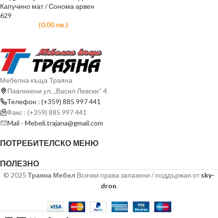
Капучино мат / Сонома арвен
629
(
0.00
лв.
)
Мебелна къща Траяна
Павликени ул. „Васил Левски“ 4
Телефон : (+359) 885 997 441
Факс : (+359) 885 997 441
Mail - Mebeli.trajana@gmail.com
ПОТРЕБИТЕЛСКО МЕНЮ
ПОЛЕЗНО
© 2025
Траяна Мебел
Всички права запазени / поддържан от
sky-
dron
.