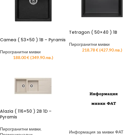
Tetragon ( 50×40 ) 1B
Camea ( 53×50 ) 1B – Pyramis
Пирогранитни мивки
218.78
€
(
427.90
лв.
)
Пирогранитни мивки
188.00
€
(
349.90
лв.
)
Alazia ( 116×50 ) 2B 1D –
Pyramis
Пирогранитни мивки
,
Информация за мивки ФАТ
Промоционални