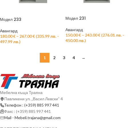
Модел 231
Модел 233
Авангард
Авангард
150.00
€
–
243.00
€
(
276.01
лв.
-
180.00
€
–
267.00
€
(
335.99
лв.
-
450.00
лв.
)
497.99
лв.
)
1
2
3
4
→
Мебелна къща Траяна
Павликени ул. „Васил Левски“ 4
Телефон : (+359) 885 997 441
Факс : (+359) 885 997 441
Mail - Mebeli.trajana@gmail.com