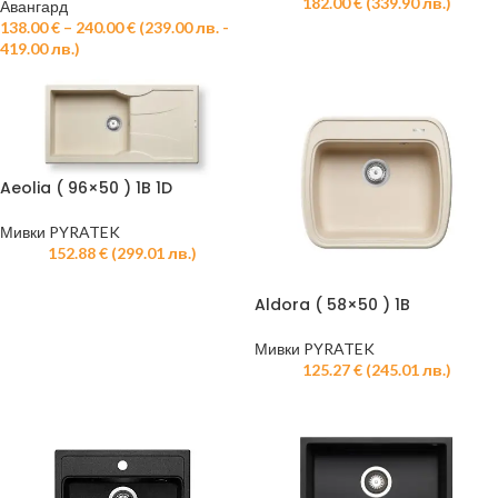
182.00
€
(
339.90
лв.
)
Авангард
138.00
€
–
240.00
€
(
239.00
лв.
-
419.00
лв.
)
Aeolia ( 96×50 ) 1B 1D
Мивки PYRATEK
152.88
€
(
299.01
лв.
)
Aldora ( 58×50 ) 1B
Мивки PYRATEK
125.27
€
(
245.01
лв.
)