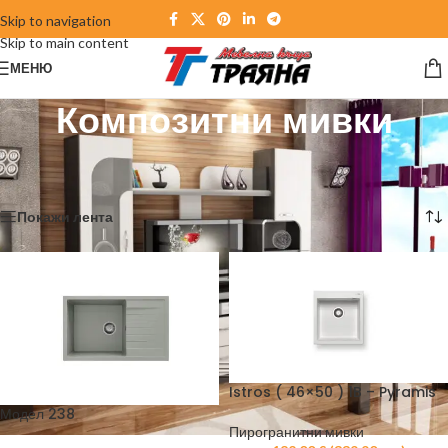
Skip to navigation
Skip to main content
МЕНЮ
Композитни мивки
Начало
/
Кухни
/
Мивки
/
Композитни мивки
Показване на 1–12 от 39 резултата
Покажи лента
Istros ( 46×50 ) 1B – Pyramis
Модел 238
Пирогранитни мивки