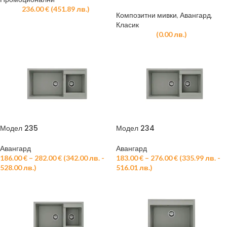
236.00
€
(
451.89
лв.
)
Композитни мивки
,
Авангард
,
Класик
(
0.00
лв.
)
Модел 235
Модел 234
Авангард
Авангард
186.00
€
–
282.00
€
(
342.00
лв.
-
183.00
€
–
276.00
€
(
335.99
лв.
-
528.00
лв.
)
516.01
лв.
)